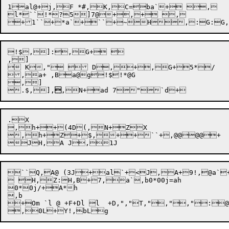
1al@+
j,F *#,K,C=ba`+ ,

l*``
!*?5]7@+,+ ,

+
1``+
*a`
+``
+
~

!$,]:,G+ 

,] 

 K,"  D,+,G+5*/

,a+ ,Ba@g!$!*@G

,] 

.$
,],

.X

,h++(4D(,N+ZX

,h+Z
+$,
+
+``+,@@@@+

``Q,A@ (3J+al`+<J,A+9!,@a`+
 H,Z:H,B+7,a`,b0*00j=ah

0*0j/+A*h

,b 

+Om `l @ +F+Dl l  +D,","T,",",":