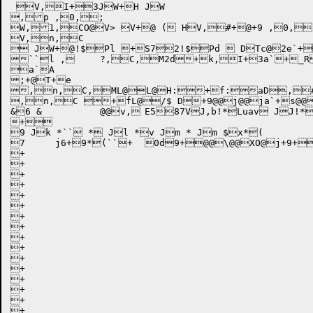
 V,I+3JW+H JW 

,p ,0,; 

W,1,CO@V> V+@ ( HV,#+@+9 ,0,;
V,n,C 

 JW+@!$Pl +S72!$Pd  DTc@2e`+
``l ,	?,C,M2d+k,I+3a`+_R,+eI

a`A

;+@T+e 

,n,C,ML@L@H:+f:aD,#+
,n,C +fL@/$ D+9@@j@@ja`+s@@
&6 &		@@v,	E587VJ,b!*Luav JJ!*I``!*>6av  JK *7,

+ 

9 Jk *`` * Jl *v Jm * Jm $x*( 

7	j6+9*(``+	0d9+@@\@@XO@j+9+O@v+

+

+

+

+

+

+

+

+

+

+

+

+

+

+

+

+
