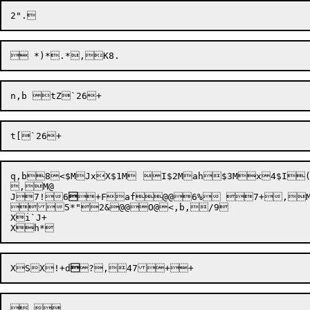
t[`
26
q,b8<$MJxX$1M	I$2Mah$3Mx4$I(;$0U9$3U9$4U:$5U84$6U03$7U*$8U *$9Ux8$10U8$11UY@P$0BZU$1BZPY$2B[^$3B[`b$4B\(g$5B\pk$6B]8p$7B^t$8B^Hy$9B_}$10B_X$11B` $12B6@<,b7+,M@A $,Eg

J7!6

+F
af@@6% 7+,M+


5*
"
2&@@O@<,b,/9

Xi`J+

XS
X!+
d

?
,
47
+
  
