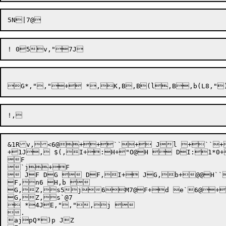
5N
&1Rv,<6@++``+ Jl +``+`
+1J, $(,I+:H+"O@H  DI:1*
F

`j+F

 JF DG  DF,I+ JG,b+@@H``
F,n6 H,b  

G,Z,s5j6M7@F+d e`6@+7
G,Z,s`@7

 *4JE,",",j  

.

ajpQ*)p JZ
