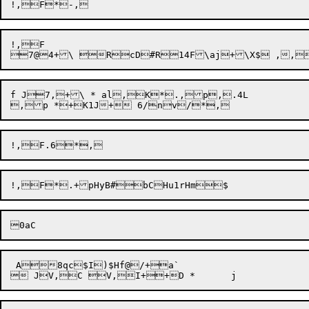
!,F 

f J
7,
+\ * al,K*.,p,.4L

 A8qc$I)$Hf@/+a` 
