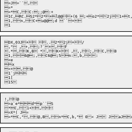
=J=``,

=*

=*C,C:;;@:+

1C,RC.S2*2*+l@@+(6 ;+o2*2j1+t,
1,n,C+u@@;d ``+ 

DX,03J+ ..2*2j+/

," ,+,;?`+,F 

.*,K,B *,K+ ,,,;,C,8 

1,6@;,C6@;5n:,b,:

<e

x 

<+,@ 

1`j 

1[

!,@ 

=a`e*d*p``S

*C,1+, 

=X*( J= 
