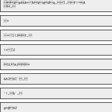
$p0$8+k$qdq,l,F!*A
