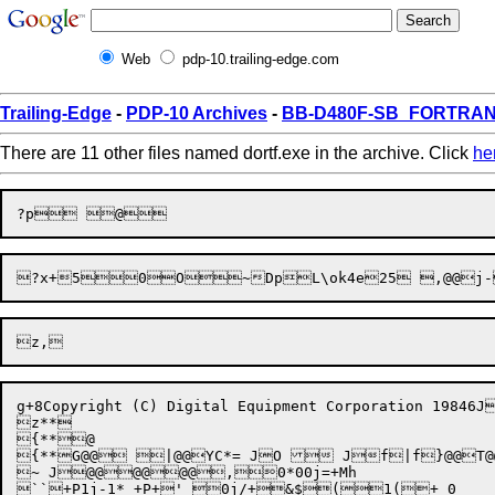
Web
pdp-10.trailing-edge.com
Trailing-Edge
-
PDP-10 Archives
-
BB-D480F-SB_FORTRAN
There are 11 other files named dortf.exe in the archive. Click
he

g+8Copyright (C) Digital Equipment Corporation 1984
z** 

{**@ 

{**G@@ |@@YC*= JO  Jf|f}@@T@
~ J@@@@@@,0*00j=+Mh

``+P1j-1* +P+' 0j/+&$(1(+ 0 
