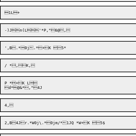
P *+K L 
