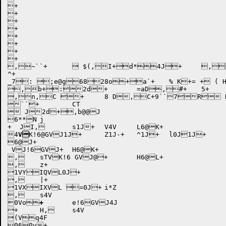
+

+

+

+

+

+

+

+

,~``+	 $(,I+d*4J+	,+,",C,,B7@4aj+

^+

_7: ;e@g6828o+a`+	% K+= + ( Hl+V@/@0@0@1@1@2@2@3@3@;@W@I@``+``a`+a`@@6$2d+,C,M 

,b+:2d+	=aD,#+	5+	= ,;,; 

,n,C +	8 D,C+9``7R D 

``+	CT

 J2d+,b@@J 

6**N	j

+  JI,	s1J+	V4V	L6@K+

4
V
K!6
@GV
J1J
+
	Z1J
-+
	^1J
+	l0J1J+	H[K0XYR+

6@J+

 VJ!6GVJ+	H6@K+

,	sTVK!6 GVJ@+	H6@L+

,	z+

1VYIQVL0J+

,	|+

1VXIXVL =0J+	i*Z

,	s4V

0Vo
+
	e!6GVJ4J

+	H,	s4V

(Vq4F

060v+
