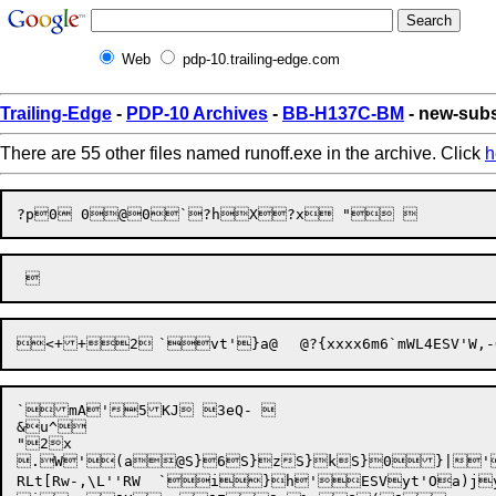
Web
pdp-10.trailing-edge.com
Trailing-Edge
-
PDP-10 Archives
-
BB-H137C-BM
- new-subs
There are 55 other files named runoff.exe in the archive. Click
h

<+
+
2
	`


`
mA'5KJ 3eQ- 

&u^

"2x

.W'(a@S}6S}zS}kS}0}|'S_Y@S_Y\ @E(
RLt[Rw-,\L''RW	`i}h'ESVyt'Oa)jyOa)cta)*ia
