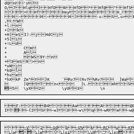
dQ
n's7

O/7Hlq}HfD6HfD*Hf@"Hf5
+HfHeyHdH_3
H~H~H}-u:S,u>P
,:W

+l:n

+[k

+H|eSI):jHdCj

+5[i

+!Ld

+	Cm

+	Al

+	WS9Y:n

+3mS9>n

*oNj

*k0l

*hse

*hXkP	Zm"Y}K	`Rv7(Rv7%Rv7	]Wa	]W	]V


F:B4AaA@D
I


~{I
S~w}
3~w\
q~wR
e~w

~
V
2
~
Ud
b
~
U%
k~RC
u~KP
\|w



\|w
{\|v
i
*\\H
^\|v=

