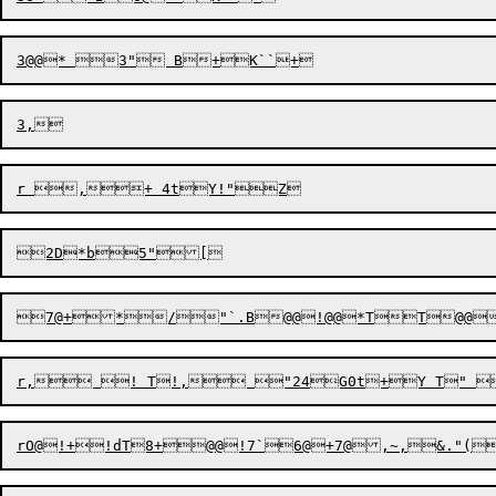
7@+
*
/"`.B@@!@@*TT
@@
rO@
!+!dT
8+
@@
!7`6@+7@
,~,&."