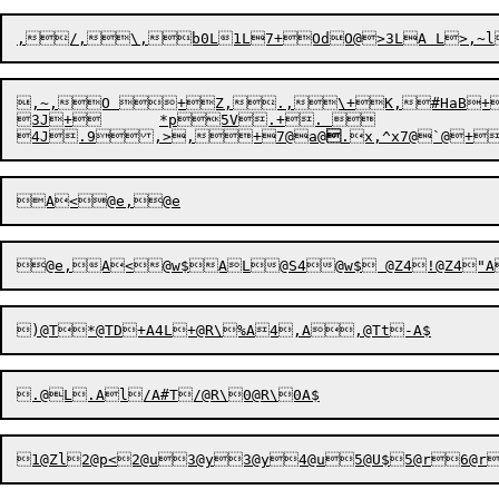
,~,O +Z,.,\+K,#HaB+$&
3J+	*p5V.+. 

4J.9,>,+
7@
a@

.x,^x
7@`@+
