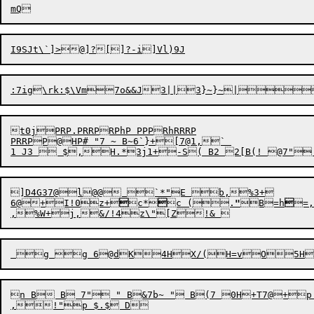
I9SJt\`]>@]?[]?-i]Vl)9
t0jPRP.PRRPRPhP PPPRhRRRP

PRRPP@HP# "7 ~ B~6`}+[7@1,` 

]D4G37@l@@ `*"E b,%3+

6@+
I!0z+

c*

c (.
"
B=h

=,
n B B 7" " B&7b~ " B(7 0H+T7@+