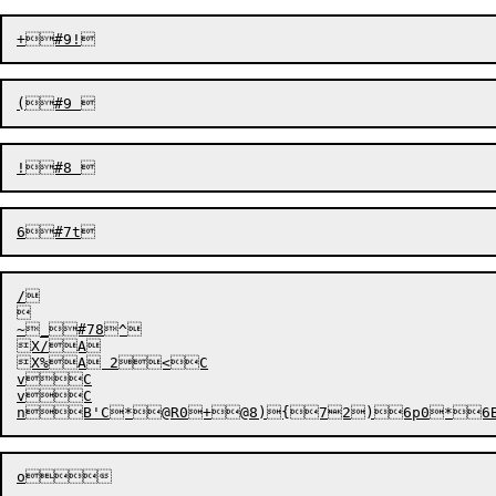
/



~_#78^

X/A

X%A 2<C

vC

vC
