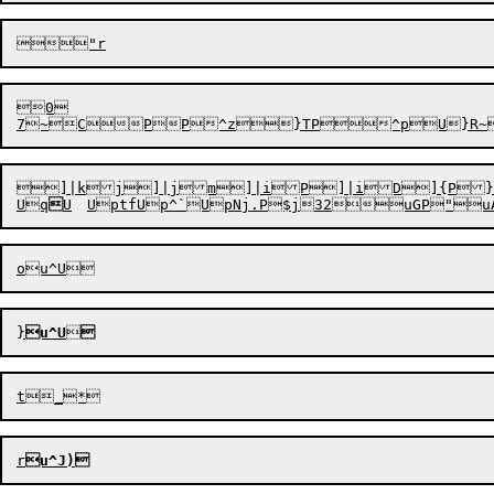
0

]|kj]|jm]|iP]|iD]{P}]zy<FM]w
Uq

U
Uptf
Up
^
`
UpNj.P
$j

32uGP"u
}
u^U


r
u
^
J)