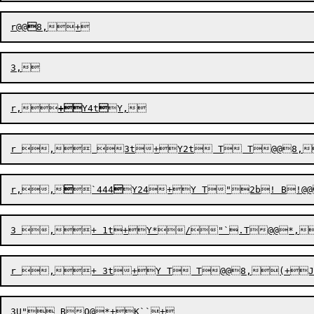
r@@

r,
+
Y4t

r,,

`4
44
