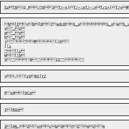
5z

b}I=b}D7adcDS_uS_ueS_u^}[ ^{4	a^{4b^{4b^v%	^u+;c^mvGc|(1^gsx^^gc"0^b2
v^_z

q^_y

h^_y

j^
^

#{|k

{|i

^{|i

W{|h

3]@&,Zxnc&OYZqJm
