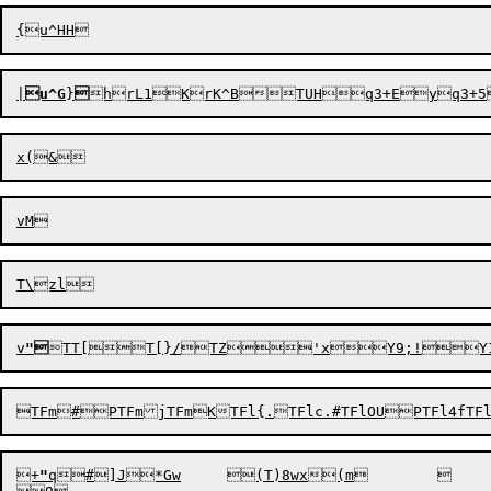
|
u
^
G
}

v
"
TT[
T[}/TZ
TFm#PTFmj
TFmK
+
"
q
#]J*Gw	(T)8wx(m	
