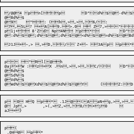
/@@4 pn[p	D"d%$@-d%$@.d%$@/d%$@0d%$@5d%$@5d%$@6d%$

@8d%$

@9	 ": (h,>,>,6/:

7,5L? +A[9.>.0  Z7,>"
p1j+ 8'Zd Np4N p*	D"d%$

@:d%$@;d%$@;d%$@<d%$@=d%$@Bd%
p "Rl[@h 

@aj+W :z+X .n,>,>,C/	D"d%$@Ld%$@Od%$

@Rd%$

@Sd%$

@Vd%$

p 0 HQ p* .1J@(AaN+g,>,>,
@ Jp,>	,>(,>Z,>,0/+j0		D"d%$@\d%$@^d%$@`d%$@ad%$@bd%$@dd%$@ed%$@fd%$@g	 Dh,>,>,a/:e 

p(

 .0H@ p*
