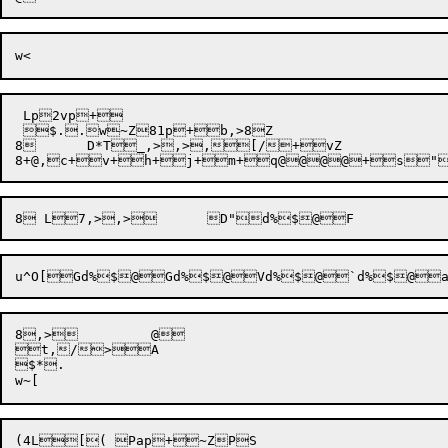
 Lp2vp+

 $..w~Z81p+b,>8Z

8	 D*T_,>,>,[/+vZ

8,>	 @

t,/>A 

$*.
