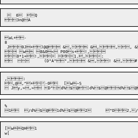
   0	 Q

aL+- 

8

 J0J+)@@ &, &,,, &	 
 w 8&0< P00s+!, 

0*1+!, 1.,:

,:

,@,^+-0	[w~S

%

[wQH1 
