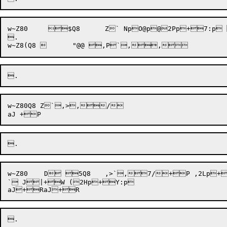
w~Z80	  $Q8	Z` NpO@p@2Pp+7:p aH+2aH+2 

.

w~Z80Q8	Z`,>,/ 

w~Z80	 D 5Q8	,>`,7/+P ,2Lp+G:p aN+BaN+B .w~Z8@	 PA=Q8	P`,-, .w~Z8 Q8	Q`,> aP +P .w~Z8 Q8		"ADF 

` J|+W (2Hp+Y:p 
