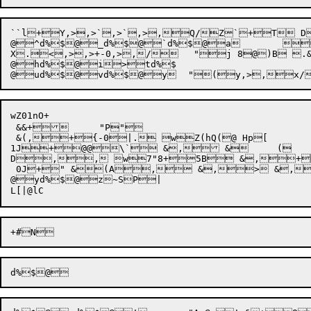
``l+Y,>,>`,>`,>,Q/Z`+T D Z aN+g[4Vg[
@^d%$@_d%$@`d%$@a	 a,>ZX[

X.<,>
,>+-0,>,/	 "j 8@)B .&,=8j &,l w 8@)B .&,n=8o" r &.,q@+-0,>,i/ wZ(hQ(	,>,u/	D"d%$@dd%$@ewl>hd%$

@hd%$@i>td%$

wZ01nO+

 &&+	"P"

 &(,+{-0|. wZ(hQ(@ Hp[

1J+@@\` &, &	(

D,, w7"8+5B &,+
 0J+" &(A, &,> &, w
@yd%$@z~SP|
