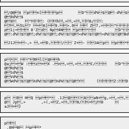
/@@4 pn[p	D"d%$@-d%$@.d%$@/d%$@0d%$@5d%$@5d%$@6d%$

@8d%$

@9	 ": (h,>,>,6/:

7,5L? +A[9.>.0  Z7,>"
p1j+ 8'Zd Np4N p*	D"d%$

@:d%$@;d%$@;d%$@<d%$@=d%$@Bd%
p "Rl[@h 

@aj+W :z+X .n,>,>,C/	D"d%$@Ld%$@Od%$

@Rd%$

@Sd%$

@Vd%$

p 0 HQ p* .1J@(AaN+g,>,>,
@ Jp,>	,>(,>Z,>,0/+j0		D"d%$@\d%$@^d%$@`d%$@ad%$@bd%$@dd%$@ed%$@fd%$@g	 Dh,>,>,a/:e 

p(

 .0H@ p*
