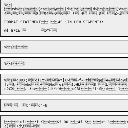
%$

zd%$@{d%$@|d%$@|d%$@}d%$@~d%$@d%$@d%$
40D00(04@0X`(`4``D`Z-i:<kM2>c@	 M2:ug0`6$ .@(,8(88 @  $ $@0(	   8.8x (.0	 #[Mc@		x@~<(<@[EXP  [ASCIZ //]	 ,.HSC
FORMAT STATEMENT 4S (IN LOW SEGMENT):

%$d8DX;d(It>eY]X>~f~Rthqge&dc@dH;	D"gm!&7d  tW!d(p
fvt-wbd>0bdeE$bHL}8`L	D"f|@lC3b_0

d'>fL*f~SxKf~R0~4f~S:uf~Sje_+!<c@dM_bLn!$	D"f~R/rSge$7gm!$3ge%xd+#=weV`P