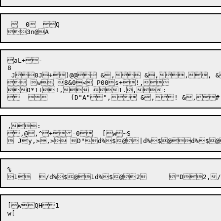
   0	 Q

aL+- 

8

 J0J+)@@ &, &,,, &	 
 w 8&0< P00s+!, 

0*1+!, 1.,:

,:

,@,^+-0	[w~S

%

[wQH1 
