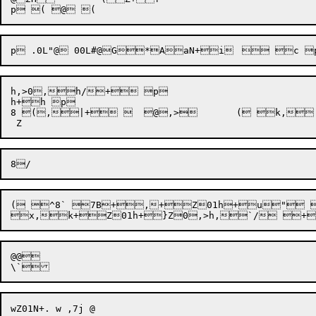
h,>0,h/+ p 

h+h p 

8 (,|+   @,>	( k, / w p 

( ^8` 7B+,+Z01h+u" t@+Z01p+yZ0 ,>	D"d%$@Nd%$@
@@
