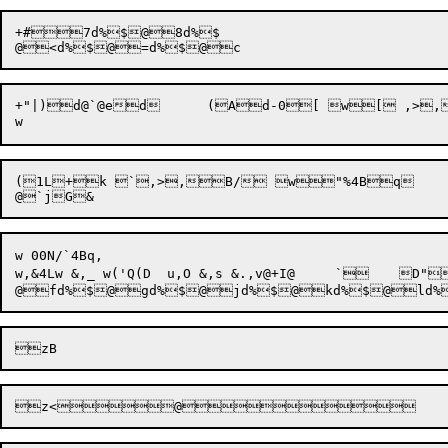
+#7d%$@8d%$

+"|)d@`@ed	(Ad-0[ w[ ,>,=/ 

(1L+k `,>,B/ w"%4Bq	  m 

w 00N/`4Bq, 

w,&4Lw &,_ w('Q(D  u,O &,s &.,v@+I@	`	D"d%$
