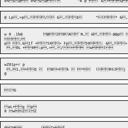
w 0 .1b@	 @20A`N, &,-@@p w*4J?0Z.G^Q.@ Np@0x+?	 

;

p .&1f +?5X> Fp,59: &,
wZ01p+r p 

 ,1,+Q   8+k  *	(R5Jj    * ,0J

aL+g p 

@2H	(Z+f 
