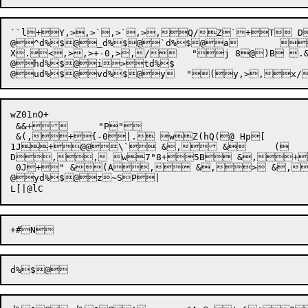
``l+Y,>,>`,>`,>,Q/Z`+T D Z aN+g[4Vg[
@^d%$@_d%$@`d%$@a	 a,>ZX[

X.<,>
,>+-0,>,/	 "j 8@)B .&,=8j &,l w 8@)B .&,n=8o" r &.,q@+-0,>,i/ wZ(hQ(	,>,u/	D"d%$@dd%$@ewl>hd%$

@hd%$@i>td%$

wZ01nO+

 &&+	"P"

 &(,+{-0|. wZ(hQ(@ Hp[

1J+@@\` &, &	(

D,, w7"8+5B &,+
 0J+" &(A, &,> &, w
@yd%$@z~SP|
