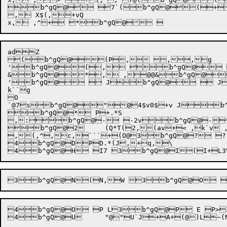
b^gQ@ 7`(b^gQ@(+
, X$(,+vQ


(


b^gQ@(P, ,,g 

'b^gQ@(, b^gQ@ 
&b^gQ@*, ,@@&b^gQ@
'b^gQ@  Jb^gQ@  J
k``g

O

`@7sb^gQ@"@4$v0$+v Jb^
b^gQ@* P+.*S

,:b^gQ@- -2vb^gQ@-*
b^gQ@2	(Q*T(2,(av+< ,k`v ,l,V+< ,m,V*o,(av +< ,oeV ,p(E;,VZ

,(,^,c,```+(O@3b^gQ@? ?
4

b^gQ@
DP
D.*
(J,+q,\ 

4b^gQ@O P L3b^gQ@P E P>