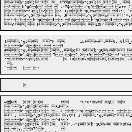
b^gQ@^ _ 8b^gQ@_(_,  
8b^gQ@` `,~7@hb^gQ@a(a+v J
b^gQ@c c J$b^gQ@c dX*(``
b^gQ@e e Jb^gQ@e(f4*vX
6**7b^gQ@l l@@b^gQ@l*m
tb^gQ@	"P 	1L++v,0, 0l_+/, &,!6"(V8bV0&@@*b^gQ@(bV0 O@#b^gQ@(, Lb^gQ@ O@b^gQ@ @@#b^gQ@ R

b^gQ@ M

#b^gQ@(5J6@ b^gQ@ 
b^gQ@ T[@2jX+9ZX+6`mb^
:mb^gQ@	  +Xnk]x@C~|@	 *U*(f0Lf3Lf3Lf3@`	C	C vN`	O`	P	P v_`		o`ts 	s`y	*U*U*1`	`[	 Q	`	

 s

@
s
 	`s 		*U*U*9`Q	 	`Q`Q Q`P Q@s`	 Q@s`tr r@q`j	*U*U*BR W@R`W`u#`		$`	'`	(@	(`l)@s)`	*	* 	*`m+x+ n*U*U J+@%+`	,*, .,@2,`7-C- J-@@-`m/`	1`	3`	?`l 

b^gQ@Q Rd*X

b^gQ@R S J b^gQ@S S 
 J!b^gQ@X YX*( J"b^gQ@Y ZX* b^gQ@Z Z Jb
b^gQ@^ ^d*X

b^gQ@_(_,*,~*$b^gQ@`*Da 
+y,n7D+	 
