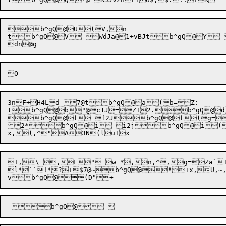
b^gQ@U(V,n 

tb^gQ@V WdJa@1+vBJtb^gQ@Y
3nF+H4Ld 7@tb^gQ@a(b=Z:

tb^gQ@b"@c1J=Z+2.b^gQ@d
2*

b^gQ@i
 
i2j

b^gQ@i(
I,\ ,F" w *,n,^,g=Za`
l*``!*?+$7@~b^gQ@*+x,U,~,
v

b^gQ@

(D"