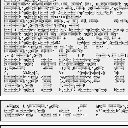
0+b^gQ@B*C+E,Nl !, BLb^g
b^gQ@H"@IX*(+L,N J0+b^gQ@
b^gQ@L L Jb^gQ@L"Mh +	p 

b^gQ@N NX*(ajP

b^gQ@O P,~m l l +	!*GJb^gQ@S S 

b^gQ@S"@Tdj + 

 J b^gQ@U V-kb^gQ@V V+@ b^gQ
b^gQ@p q Jb^gQ@q q*

b^gQ@q*r+	m5L	m l  +	a@m  l +	l  R

b^gQ@w(w5J	6@ b^gQ@x xO@#b^gQ@x(y+	7@"b^gQ@y(z+	O@"b^gQ@z(P{,	`j@+	+	7@#b^gQ@} },~ 

b^gQ@~" ~`j+	,~,	aj ,~+	7@#b^gQ@	(	+	 

b^gQ@	"	`j+@

,~;@"b^gQ@		( P	+=A,`L1Lm l  +	hh@+	+rA 0@l `@l +	 	 b^gQ@	(	,,~ Jb^gQ@	 	R

b^gQ@	 	2J b^gQ@	 	O@#b^gQ@	(	+	R


b^gQ@	


	2J



b^gQ@	

3J@+	)+	-(J Jb^gQ@	% 	& b^gQ@	&	(U*U*	&,@

C,	G3J@C,	V+	^@v@v@v@v@v@	1@	5@	9@v@v@v*T	/@v@v@	=@	A@	D6 #b^gQ@	1 	2-kb^gQ@	2 	27 #b^gQ@	2(	3-*s+@b^gQ@	3 	44b^gQ@	4*	4+	V+	W6 #b^gQ@	5 	6-kb^gQ@	6 	67 #b^gQ@	6(	7-*s+@b^gQ@	7 	84b^gQ@	8*	8+	V+	W6 #b^gQ@	9 	:-kb^gQ@	: 	:7 #b^gQ@	:(	;-*s+@b^gQ@	; 	<4b^gQ@	<*	<+	V+	W6 #b^gQ@	= 	>-kb^gQ@	> 	>7 #b^gQ@	>(	?-*s+@b^gQ@	? 	@4b^gQ@	@(	@+	G6 #b^gQ@	A 	A-kb^gQ@	A 	B7 #b^gQ@	B(	B-*s+@b^gQ@	C 	C4b^gQ@	C(	D+	G6 #b^gQ@	D 	E-kb^gQ@	E 	E7 #b^gQ@	E(	F-*s+@b^gQ@	F 	G4b^gQ@	G 	G7 #b^gQ@	G 	H-+b^gQ@	H 	H6 #b^gQ@	H 	I-kb^gQ@	I 	I!*GJ$b^gQ@	J"	J *+	Z7 #b^gQ@	K 	L-+b^gQ@	L 	L6 #b^gQ@	L 	M-kb^gQ@	M"	M!*+	Q7 #b^gQ@	N 	O-+b^gQ@	O 	O6 #b^gQ@	O 	P-kb^gQ@	P 	P!*GJ$b^gQ@	Q"	Q *+	Z6@#b^gQ@	R(	S+	\6 #b^gQ@	S 	T-kb^gQ@	T 	T7 #b^gQ@	T(	U-*s+@b^gQ@	U 	V:b^gQ@	V 	V:b^gQ@	V 	W:b^gQ@	W 	W7 #b^gQ@	W 	X-+b^gQ@	X 	X6 #b^gQ@	X 	Y-kb^gQ@	Y 	Y */

b^gQ@	Z 	Z@@b^gQ@	Z 	[.

b^gQ@	[ 	[XJb^gQ@	[(	\+	o7@lb^gQ@	\*	]+	dC,	V@*2J+	aX

lb^gQ@	`"	`.*jR

r+EC6	l Vb^gQ@	g 	hRD b^gQ@	h(@	hX$	i+-*s+@b^gQ@	j 	j:b^gQ@	j 	k:b^gQ@	k 	k:b^gQ@	k 	l+b^gQ@	l 	l-+b^gQ@	l(	m+	Y7 #b^gQ@	m 	n-+b^gQ@	n 	n6 #b^gQ@	n 	o-kb^gQ@	o 	oO@b^gQ@	o 	p1*$b^gQ@	p(	q 

7`mb^gQ@	q(	r+	s?`mb^gQ@	r(	sOA5**6*b^gQ@	t 	t Jb^gQ@	t 	uZ
