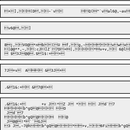
8j,VO@*nb(U f,g,~vwxyz{6@&b^gQ@
|@@**,~,:cJ]Z`7D+|,*v+v, 6@lb^gQ@w
.&1&:+	+v J!*Z J *  Jd`7

b^gQ@ O

 Jd`7

b^gQ@  @

 J@@!*``GJ 
