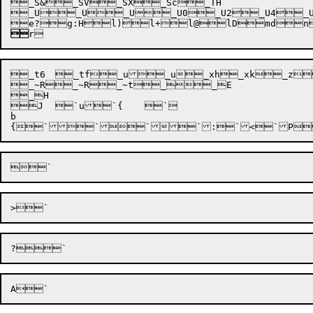
_S&_SV_SX_Sc_TH


e?

g:
H

l)
l+
l@
lD
md
n

_t6	_tf_u_u_xh_xk_z_~"

_~R_~R_~t__E

_H


J	`
u`{	`

b
