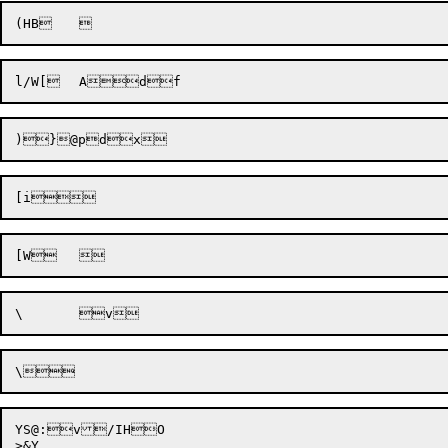
YS@:v/IHO
