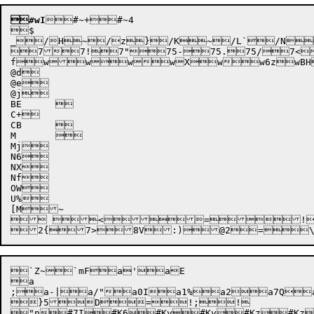
#wI
#~+#~4

$

_/H~/z}/K~/L`/N
77!7"75-75.75/7<
fwwwwXww6zwBH
@d

@e

@j

BE	

C+

CB	

M	

Mj

N6

NX

Nf

OW

U%

[M~

 <=!
2{7>8V:)@2=\
`Z~`mFa'aE

a

;a-|a/"a0Ia1%a2a7Qa=Z*d;#
}5D=!;!

"n#7I#K6#Ky#Ky#Kz#Kz