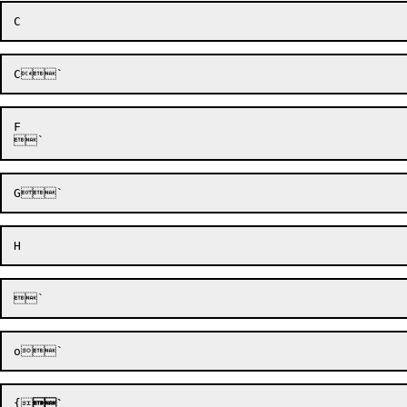
F

{

`