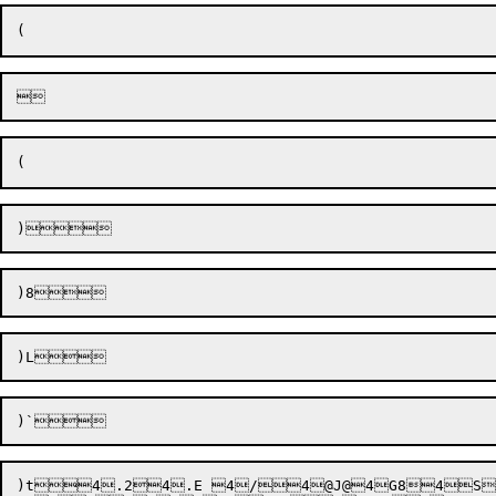
)t4.24.E 4/4@J@4G84