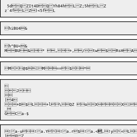
 5dQZIt4DQYh84hLZ;5hLZ

h^BU<&



J



|4

+D
$L+l\QZ oXX|
_

!a-u!a.Y!a.r$!a.<

,!y<L[
1OZ
