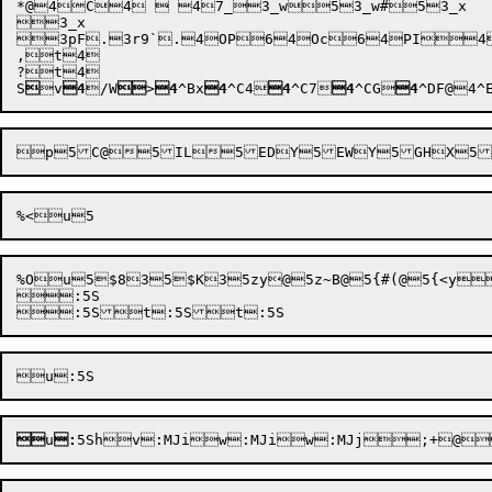
*@4C4  47_3_w53_w#53_x	3_x	3_x

3_x

3pF.3r9`.4OP64Oc64PI4
,t4

?t4

S

v
4
/W

>
4
^Bx
4
^C4

4
^C7
4
^CG
4
^DF@4^
%Ou5$835$K35zy@5z~B@5{#(@5{<y5{N"5{P?
:5S


u
: