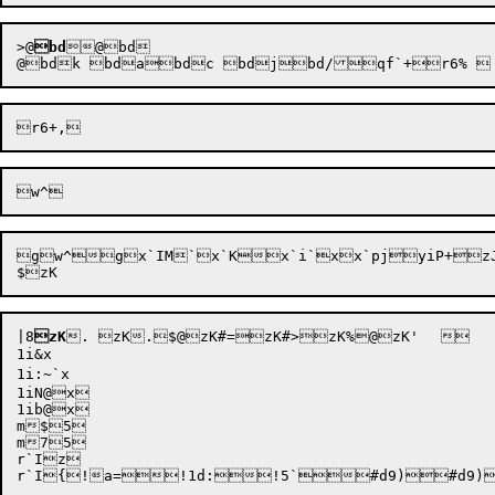
>
@
bd
@bd

gw^gx`IM`x`Kx`i`xx`pjyiP+zJ,
|
8
zK
. zK.$@zK#=zK#>zK%@zK'		SUC

1i&x

1i:~`x

1iN@x

1ib@x

m$5

m75

r`Iz

r`I
{!a=
!1d:!5`#d9)#d9)