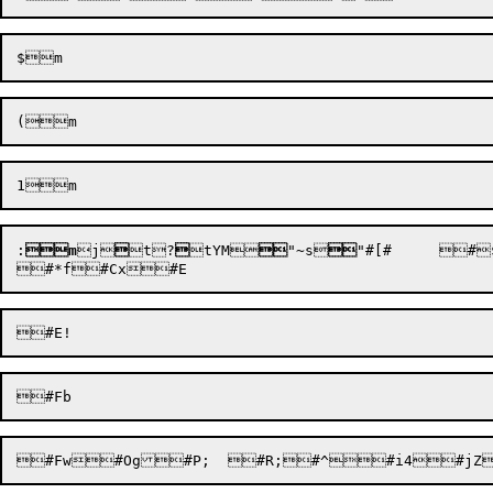
:
m
j


t?

tYM


"~s


"
#[#	#$#%#%#L#
