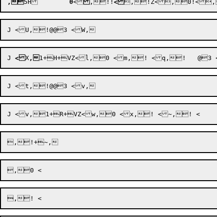
,
5H
0
<
,
!!
<
,
!Z<
,
0!<
J 
<
X
,
,
!+