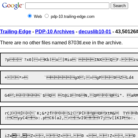
Web
pdp-10.trailing-edge.com
Trailing-Edge
-
PDP-10 Archives
-
decuslib10-01
- 43,50126/
There are no other files named 8703tl.exe in the archive.
?p
`
+
*>
	`

gX;
=
gP

9Z
L
d
rCJ
{
`K;&*2fS2(P[
@OXtM&	TY
:

CyyC4

o:.pC6(
a2,rvI9Y7jv[1KIP
iZ
<

,