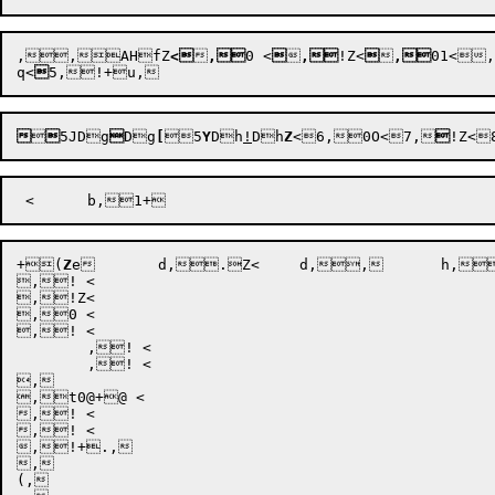
,,
AHfZ
<

,
0 <


,
!Z<


,
01<
,
q<




5JD
g

D
g
[

5
Y
D
h
!
Dh
Z
<
6,
0O<7,

!Z<
+
(
Z
e	d,
.
Z<	d,
,
	h,
,! <

,!Z<

,0 <

,! <

	,! <

	,! <

,
,
t0@+@ <

,! <

,! <

,
!+
.,

,
(,