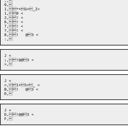
,,
0,
1,*+G+_Z<

1,0 <

2,! <

6,! <

7,! <

7,! <

8,!   @3 <

J <

;,!@@3 <

J <

=,1+S+_ <

B,!   @3 <

J <

D,!@@3 <
