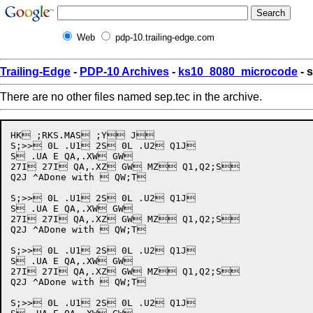
Web
pdp-10.trailing-edge.com
Trailing-Edge
-
PDP-10 Archives
-
ks10_8080_microcode
- 
There are no other files named sep.tec in the archive.
HK ;RKS.MAS ;Y J 

S;>> 0L .U1 2S 0L .U2 Q1J

S .UA E QA,.XW GW

27I 27I QA,.XZ GW MZ Q1,Q2;S

Q2J ^ADone with  QW;T

S;>> 0L .U1 2S 0L .U2 Q1J

S .UA E QA,.XW GW

27I 27I QA,.XZ GW MZ Q1,Q2;S

Q2J ^ADone with  QW;T

S;>> 0L .U1 2S 0L .U2 Q1J

S .UA E QA,.XW GW

27I 27I QA,.XZ GW MZ Q1,Q2;S

Q2J ^ADone with  QW;T

S;>> 0L .U1 2S 0L .U2 Q1J
