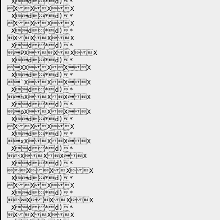
 Xd*d)*

XXXX

 Xd*d)*

XXXX

 Xd*d)*

XXXX

 Xd*d)*

PXXXX

 Xd*d)*

XXXXX

 Xd*d)*

`XXXX

 Xd*d)*

hXXXX

 Xd*d)*

pXXXX

 Xd*d)*

XXXX

 Xd*d)*

xXXXX

 Xd*d)*

XXXX

 Xd*d)*

XXXX

 Xd*d)*

XXXX

 Xd*d)*

XXXX

 Xd*d)*

XXXX
