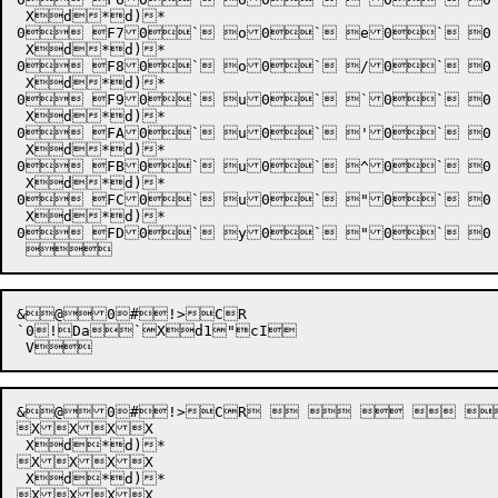
 Xd*d)*

0 F70` o0` e0` 0

 Xd*d)*

0 F80` o0` /0` 0

 Xd*d)*

0 F90` u0` `0` 0

 Xd*d)*

0 FA0` u0` '0` 0

 Xd*d)*

0 FB0` u0` ^0` 0

 Xd*d)*

0 FC0` u0` "0` 0

 Xd*d)*

0 FD0` y0` "0` 0

&@0#!>CR

`0!Da`Xd1"cI

&@0#!>CR     
XXXX

 Xd*d)*

XXXX

 Xd*d)*

XXXX
