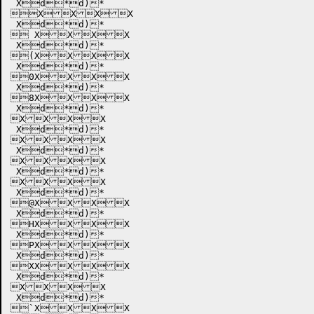
 Xd*d)*

XXXX

 Xd*d)*

 XXXX

 Xd*d)*

(XXXX

 Xd*d)*

0XXXX

 Xd*d)*

8XXXX

 Xd*d)*

XXXX

 Xd*d)*

XXXX

 Xd*d)*

XXXX

 Xd*d)*

XXXX

 Xd*d)*

@XXXX

 Xd*d)*

HXXXX

 Xd*d)*

PXXXX

 Xd*d)*

XXXXX

 Xd*d)*

XXXX

 Xd*d)*

`XXXX
