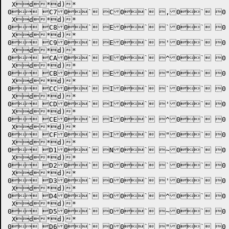
 Xd*d)*

0 C70` C0` ,0` 0

 Xd*d)*

0 C80` E0` `0` 0

 Xd*d)*

0 C90` E0` '0` 0

 Xd*d)*

0 CA0` E0` ^0` 0

 Xd*d)*

0 CB0` E0` "0` 0

 Xd*d)*

0 CC0` I0` `0` 0

 Xd*d)*

0 CD0` I0` '0` 0

 Xd*d)*

0 CE0` I0` ^0` 0

 Xd*d)*

0 CF0` I0` "0` 0

 Xd*d)*

0 D10` N0` ~0` 0

 Xd*d)*

0 D20` O0` `0` 0

 Xd*d)*

0 D30` O0` '0` 0

 Xd*d)*

0 D40` O0` ^0` 0

 Xd*d)*

0 D50` O0` ~0` 0

 Xd*d)*

0 D60` O0` "0` 0
