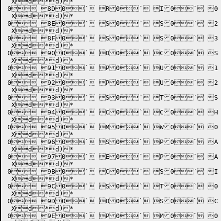
 Xd*d)*

0 8D0` R0` I0` 0

 Xd*d)*

0 8E0` S0` S0` 2

 Xd*d)*

0 8F0` S0` S0` 3

 Xd*d)*

0 900` D0` C0` S

 Xd*d)*

0 910` P0` U0` 1

 Xd*d)*

0 920` P0` U0` 2

 Xd*d)*

0 930` S0` T0` S

 Xd*d)*

0 940` C0` C0` H

 Xd*d)*

0 950` M0` W0` 0

 Xd*d)*

0 960` S0` P0` A

 Xd*d)*

0 970` E0` P0` A

 Xd*d)*

0 9B0` C0` S0` I

 Xd*d)*

0 9C0` S0` T0` 0

 Xd*d)*

0 9D0` O0` S0` C

 Xd*d)*

0 9E0` P0` M0` 0
