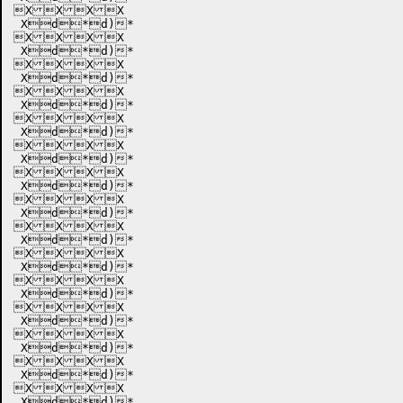
XXXX

 Xd*d)*

XXXX

 Xd*d)*

XXXX

 Xd*d)*

XXXX

 Xd*d)*

XXXX

 Xd*d)*

XXXX

 Xd*d)*

XXXX

 Xd*d)*

XXXX

 Xd*d)*

XXXX

 Xd*d)*

XXXX

 Xd*d)*

XXXX

 Xd*d)*

XXXX

 Xd*d)*

XXXX

 Xd*d)*

XXXX

 Xd*d)*

XXXX

 Xd*d)*
