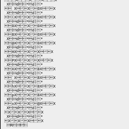
 Xd*d)*

 XX0XX

 Xd*d)*

(XX0XX

 Xd*d)*

0XX0XX

 Xd*d)*

8XX0XX

 Xd*d)*

@XX0XX

 Xd*d)*

HXXXX

 Xd*d)*

PXXXX

 Xd*d)*

XXX8XX

 Xd*d)*

`XX8XX

 Xd*d)*

hXX8XX

 Xd*d)*

pXX8XX

 Xd*d)*

xXX@XX

 Xd*d)*

XXXX

 Xd*d)*

XXXX
