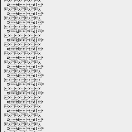
XXXX

 Xd*d)*

XXXX

 Xd*d)*

XXXX

 Xd*d)*

XXXX

 Xd*d)*

XXXX

 Xd*d)*

XXXX

 Xd*d)*

XXXX

 Xd*d)*

XXXX

 Xd*d)*

XXXX

 Xd*d)*

XXXX

 Xd*d)*

XXXX

 Xd*d)*

XXXX

 Xd*d)*

XXXX

 Xd*d)*

XXXX

 Xd*d)*

XXXX

 Xd*d)*
