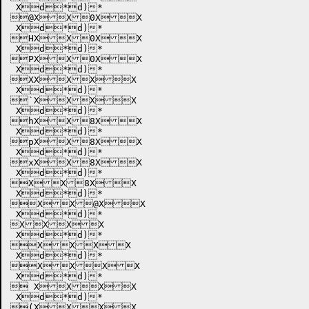
 Xd*d)*

@XX0XX

 Xd*d)*

HXX0XX

 Xd*d)*

PXX0XX

 Xd*d)*

XXXXX

 Xd*d)*

`XXXX

 Xd*d)*

hXX8XX

 Xd*d)*

pXX8XX

 Xd*d)*

xXX8XX

 Xd*d)*

XX8XX

 Xd*d)*

XX@XX

 Xd*d)*

XXXX

 Xd*d)*

XXXX

 Xd*d)*

XXXX

 Xd*d)*

 XXXX

 Xd*d)*

(XXXX
