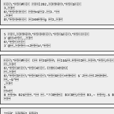
\"# ]2B2,\"$ 

3,

6\" n$2.3." 

,

S ,\"\"&\"( 

3`@+,,

6\"! 

\"# ( 3$\ 1$&.(D.\"/ 
,

6\"3\"4.((H{ 

,

6\"5\"6\"6+ $`J:(J.

,~&" 

,

6 

+

8 n B2$." ."?(B| B3(B/ B3,~ j.$ B0$ ."?(B| B1(B/ B1,
2*C,* 3 
