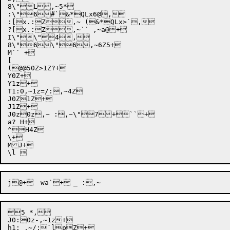
8\"L,~5*

:\"6#`&*QLx6@,

:[x.:Z,~ (&*QLx>`,

?[x.:Z,~`` ,~a@+

I\"\"4,

8\"6\"6,~6Z5+

M`` +

[

(@@50Z>1Z?+

Y0Z
+

Y1z+

T1:0,~1z=/:,~4Z

J0Z1Z+

J1Z+

J0z0z,~ :,~\"7+``+

a? H+

^H4Z

\+

MJ+

5 *,

J0:0z-,~1z+

h1: ,~/:`lpZ+
