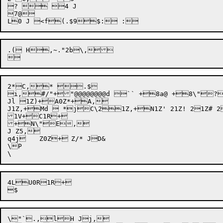
?  4 J  

7@  

.( H,~."2b\, 

2*C,* .$ 

i,#/"+"@@@@@@@@d `` +8a@ +8\"?
Jl 1Z)+A0Z*+A,

J1Z,+Md  *jC\21Z,+N1Z' 21Z! 21Z# 2
1V+C1R+

+N\"E,

J Z5,

q4j	Z0Z+	Z/* JD&

\P

4LU0R1R+

\"`.,lH Jj,
