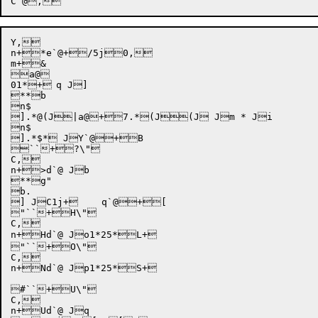
Y,

n+*e`@+/5j0,

m+& 

a@ 

01*+	q J] 

**b 

n$

].*@(J|a@+7.*(J(J Jm * Ji 

n$

].*$* JY`@+B 

``+?\"

C,

n+>d`@ Jb 

**g"

b.

] JC1j+	q`@+[ 

"``+H\"

C,

n+Hd`@ Jo1*25*L+	 

"``+O\"

C,

n+Nd`@ Jp1*25*S+

#``+U\"

C,

n+Ud`@ Jq 
