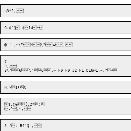
7 

0,

$,@&(J2*: 
