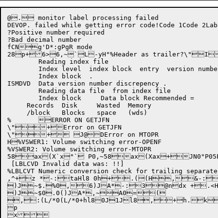
@. monitor label processing failed

DEVOP. failed while getting error code!Code 1Code 2Lab
?Positive number required

f
CNg'D*:gPgR mode

28p+6>6,~`L-yH"%Header as trailer?\"I+S-}H"%Illegal trailer 
	Reading index file 

	Index level  index block  entry  version number  points to

	Index block  .

ISMDVD	Data version number discrepency .

	Reading data file  from index file 

	Index block 	Data block Recommended = 

     Records  Disk     Wasted  Memory

     /block   Blocks   space   (wds)

%	ERROR ON GETJFN

\"+Error on GETJFN

\"+ J@DError on MTOPR

H%VSWER1: Volume switching error-OPENF

%VSWER2: Volume switching error-MTOPR

58ax(X`x"` P0,~58ax(Xax+JN0"P
 [LBLCVD Invalid data was: !!]

%LBLCVT Numeric conversion check for trailing separate 
,^+z *-:taHl8 0h+.((H,&-:
)J~$.%0,6)JA*-:3@ndx +.<H
,:(L
/*0(L
/*0+h
l8
0J
1J
l8
,+h
.
k
p
