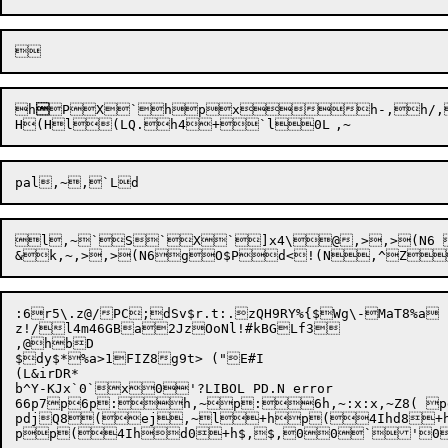
h

PX

`hpx


h-,h/,
l,~`S`X`]x4\@,>,>(N6
&k,~,>
,>(N
6g
O$P
z!/l4m46GBa2JzOoNl!#kBGLf3

,@hbD	

$dy$*%a>1FIZ8g9t> ("E#I

(L&irDR*

b^Y-KJx`0`x0'?LIBOL PD.N error

66p7p6p:h,~p:6h,~:x:x,~Z8( 
pdjQ8(ej,~l+hp(4Ihd8+h
pp(4Ih
d0
+h$,
$,
00
`
'0A