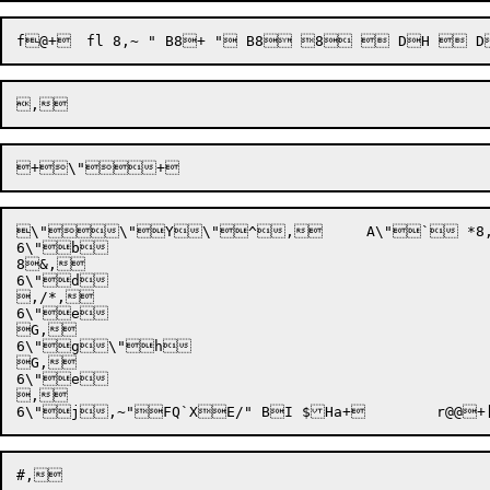
\"\"Y\"^,	A\"` *8,

6\"b 

8&,

6\"d 

,/*,

6\"e 

G,

6\"g\"h 

G,

6\"e 

,
