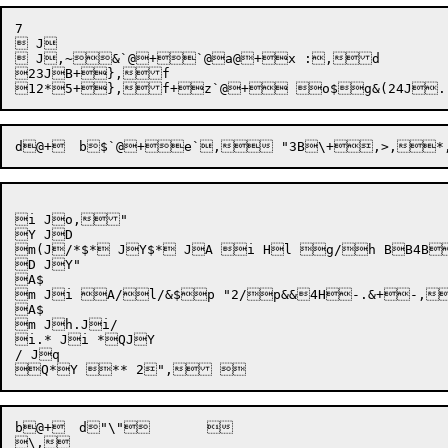
7 

 J 

 J,~&`@+`@a@+x :,d 

23JB+},f 

i Jo," 

Y JD 

m(J/*$* JY$* JA i Hl g/h BB4B2bA A".DBZ.	 &F=b, :l6bB+ 
D JY"

A$

m Ji A/l/&$p "2/p&&4H-.&+-,
A$

m Jh.Ji/

i.* Ji *QJY 

/ Jq 

b@+	d"\"	 

\,
