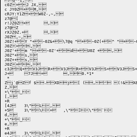
Q**Z,

c0Z+J JX,

c JY0Z+M,

cRJY:Y1Z+W0Z-,~,

z7@[

r!JZ0Z+	,

z7@Z

rXJZ0Z.+	,

J0Z,~,

J0Z!+Y "+~0Z&+\7@q "+~0Z(+^ "+~
J0Z+,

J0Z'+m "+~0Z'+d+U0Z +,

J0Z"+s,

J0Z++s,

J0Z+,

c3JQ+V3JR+V3JR+V3JS+V3JS+}3JT
J+	7J+	,0.*1*

 *

Zj`@Zf $.XDj[ (, (!&X&@@*&'  F  F `@Xj`
Z,

+\"_ 

[,

+R

[4J	3\"L,

+5	3\"\+	,\"]\"` 

d,

+\"_ 

e,

+R

e4J	3\"L,
