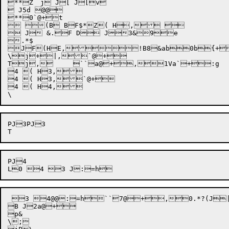
**Z	j J[ J[v

 J5d @@ 

**0`@+t 

 (B BF$*Z( H,  

 J &.F D J3&9e 

.*$

JF
(H
E,!B8&ab0b{+o+
\
j+|,`@+

Tj,	``a@+,1Va`+:g 

4 ( H3, 

4 ( H3,`@+ 

4 ( H4, 

PJ3PJ3 

PJ4 

 3 4@@:=h``7@+,0.*?(J| J
B J2a@+ 

p&

\; 
