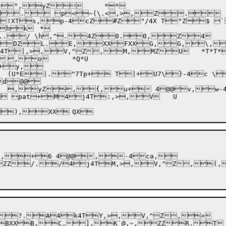
,yZ	**

. p<~(\.<,>,Z.	 U*U

"/4X T"Z$ `	**U*'3Vf+:`v@-4c,xa@ +2Z
k	*

c,<-4cZ<Z;/4X T;+=	*T*U*A@@:7@P+J,V[AZ,Z,BZC.8,XX>XX?,],[,u`@	"U

DZL.E,XXFXXG,G,\,H	 
l	*Q*U*c,Z,[H(<}Z+ dxlX,7TZ7@h:h 	,QZ	*U*E*kG(, 	,jZ[,l,

+y,

d@@

?.A4k4TY,>,V,^Z,>	*E*T

j s,l[^,n:o[p4\7\S	*E*Q*s-4c \~.Y p Tt r,pRuX<a,qSw6@X<n,x:qZt.t	*T*T*|4f4T Tx r,v@,zZ},+ s,~@,:zZ{.{	"E**6\p+tZr7@-4c7\-4c \Y. p T r,R	X<w,S	"U
