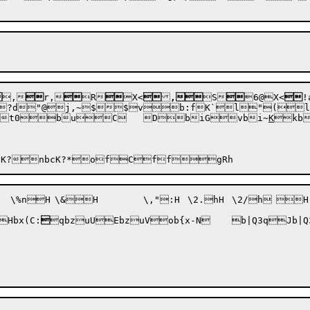

,

r,

R

X<

,
S

6@X<

bt0buC	DbiG

vbi~
K
Hbx(C:

qbzuU
EbzuV
ob{x-N
	b|Q3q
Jb|Q