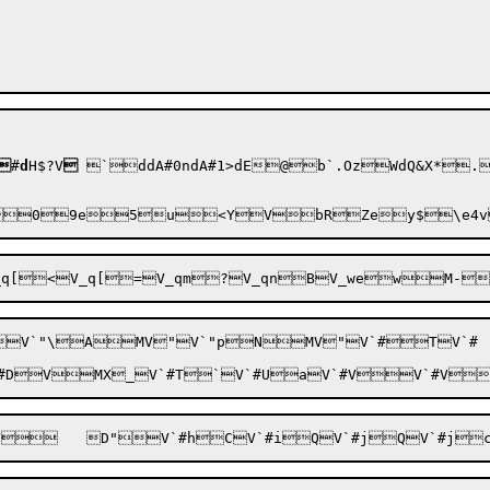

#
d
H$?V

	`d
dA#0ndA#1>dE@b`.OzWdQ&X*.	@"d\