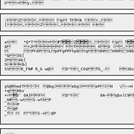
U*
:Z. p T8 r,

at
	*Q*T*
+#T

Z

. p T

	
PFd
PL
pPFg
PP
Fh
pb7qdHV0
HVB
"&5b]

24b]

5b]

gS@
Rhmd?	@bg|ebg|*eP(H	\~=H	\%nH	\&H	\,":H	\2.hH	\2/h	H	\8d H	\>3=liljbu[5QEbu[5Robv

+qHbv

+r


r`	0A}
F
	D"`	0A~
qbx(C9

_H#S-wtS-wthP

_fP

_f@P

_f 	"S-x:@P
