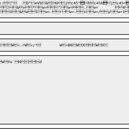
x:^
	D"eVb&
Gjc45"

hc45k

jc45r
WXu`Hd
