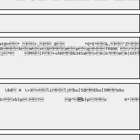
kbj*	P|F
3r
xb}p:
?	@"

b}p7
x`	K*)